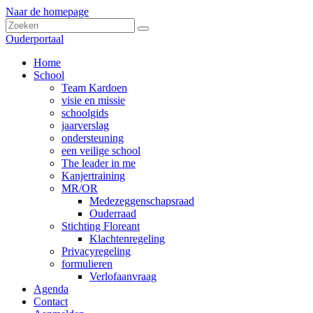
Naar de homepage
Ouderportaal
Home
School
Team Kardoen
visie en missie
schoolgids
jaarverslag
ondersteuning
een veilige school
The leader in me
Kanjertraining
MR/OR
Medezeggenschapsraad
Ouderraad
Stichting Floreant
Klachtenregeling
Privacyregeling
formulieren
Verlofaanvraag
Agenda
Contact