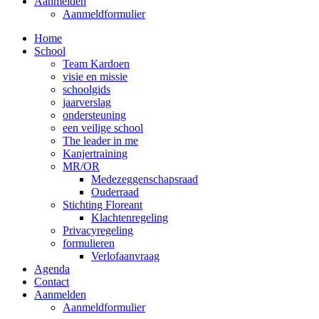
Aanmelden
Aanmeldformulier
Home
School
Team Kardoen
visie en missie
schoolgids
jaarverslag
ondersteuning
een veilige school
The leader in me
Kanjertraining
MR/OR
Medezeggenschapsraad
Ouderraad
Stichting Floreant
Klachtenregeling
Privacyregeling
formulieren
Verlofaanvraag
Agenda
Contact
Aanmelden
Aanmeldformulier