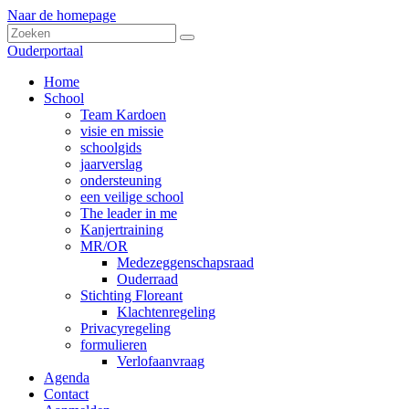
Naar de homepage
Ouderportaal
Home
School
Team Kardoen
visie en missie
schoolgids
jaarverslag
ondersteuning
een veilige school
The leader in me
Kanjertraining
MR/OR
Medezeggenschapsraad
Ouderraad
Stichting Floreant
Klachtenregeling
Privacyregeling
formulieren
Verlofaanvraag
Agenda
Contact