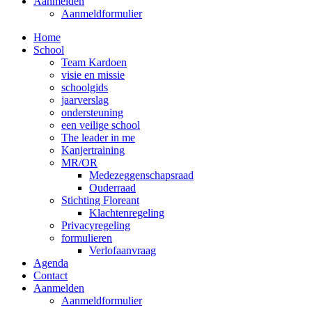
Aanmelden
Aanmeldformulier
Home
School
Team Kardoen
visie en missie
schoolgids
jaarverslag
ondersteuning
een veilige school
The leader in me
Kanjertraining
MR/OR
Medezeggenschapsraad
Ouderraad
Stichting Floreant
Klachtenregeling
Privacyregeling
formulieren
Verlofaanvraag
Agenda
Contact
Aanmelden
Aanmeldformulier