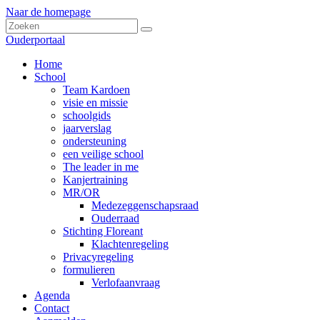
Naar de homepage
Ouderportaal
Home
School
Team Kardoen
visie en missie
schoolgids
jaarverslag
ondersteuning
een veilige school
The leader in me
Kanjertraining
MR/OR
Medezeggenschapsraad
Ouderraad
Stichting Floreant
Klachtenregeling
Privacyregeling
formulieren
Verlofaanvraag
Agenda
Contact