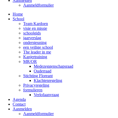
Aanmelden
Aanmeldformulier
Home
School
Team Kardoen
visie en missie
schoolgids
jaarverslag
ondersteuning
een veilige school
The leader in me
Kanjertraining
MR/OR
Medezeggenschapsraad
Ouderraad
Stichting Floreant
Klachtenregeling
Privacyregeling
formulieren
Verlofaanvraag
Agenda
Contact
Aanmelden
Aanmeldformulier