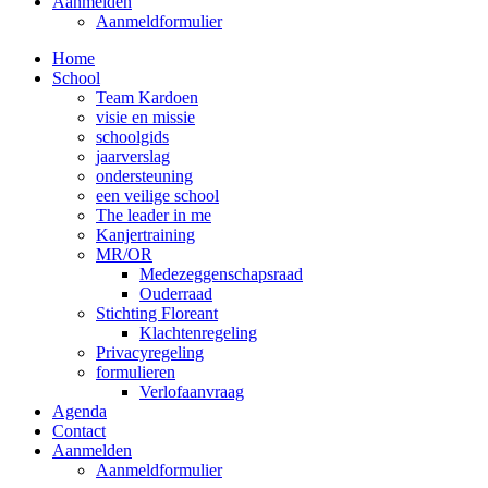
Aanmelden
Aanmeldformulier
Home
School
Team Kardoen
visie en missie
schoolgids
jaarverslag
ondersteuning
een veilige school
The leader in me
Kanjertraining
MR/OR
Medezeggenschapsraad
Ouderraad
Stichting Floreant
Klachtenregeling
Privacyregeling
formulieren
Verlofaanvraag
Agenda
Contact
Aanmelden
Aanmeldformulier