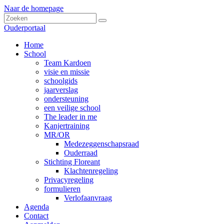
Naar de homepage
Ouderportaal
Home
School
Team Kardoen
visie en missie
schoolgids
jaarverslag
ondersteuning
een veilige school
The leader in me
Kanjertraining
MR/OR
Medezeggenschapsraad
Ouderraad
Stichting Floreant
Klachtenregeling
Privacyregeling
formulieren
Verlofaanvraag
Agenda
Contact